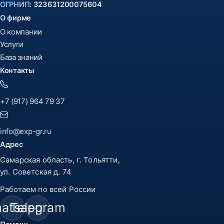
ОГРНИП:
323631200075604
О фирме
О компании
Услуги
База знаний
Контакты
+7 (917) 964 79 37
info@exp-gr.ru
Адрес
Самарская область, г. Тольятти,
ул. Советская д. 74
Работаем по всей России
atsapp
Telegram