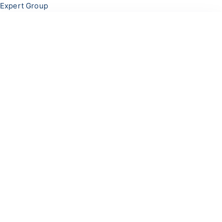
Перейти
Меню
Expert Group
к
содержимому