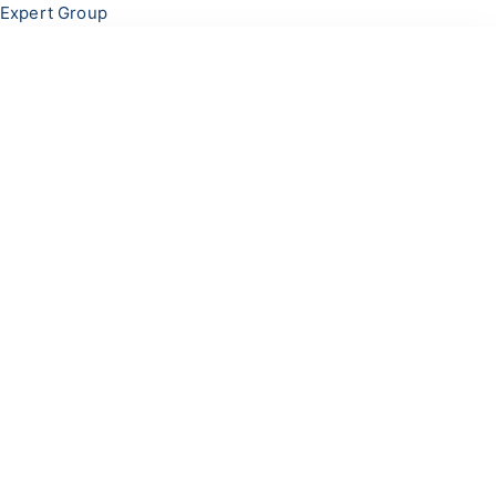
Перейти
Меню
Expert Group
к
содержимому