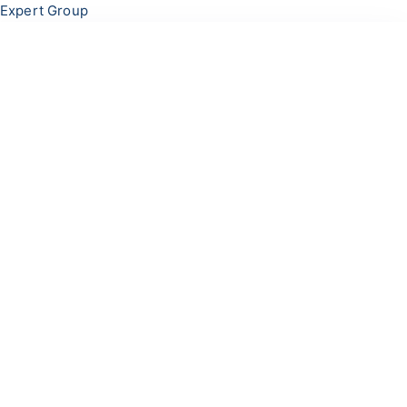
Перейти
Меню
Expert Group
к
содержимому