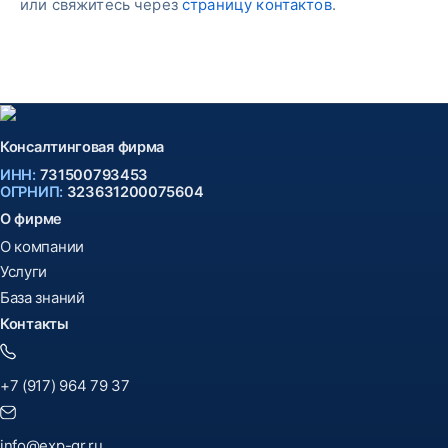
или свяжитесь через
страницу контактов
.
Консалтинговая фирма
ИНН:
731500793453
ОГРНИП:
323631200075604
О фирме
О компании
Услуги
База знаний
Контакты
+7 (917) 964 79 37
info@exp-gr.ru