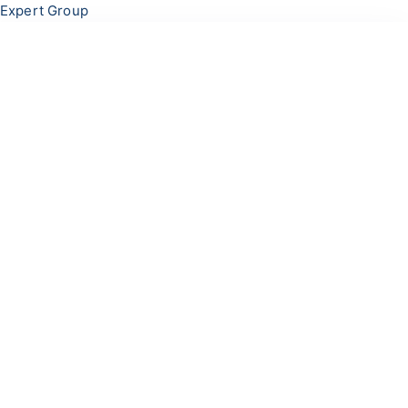
Перейти
Меню
Expert Group
к
содержимому