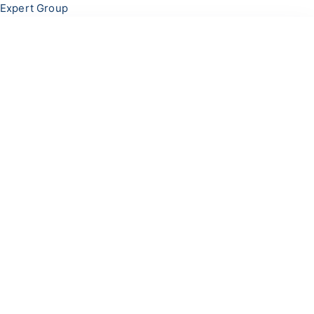
Перейти
Меню
Expert Group
к
содержимому