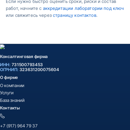
Если нужно быстро оценить сроки, риски и состав
работ, начните с
аккредитации лаборатории под ключ
или свяжитесь через
страницу контактов
.
Консалтинговая фирма
ИНН:
731500793453
ОГРНИП:
323631200075604
О фирме
О компании
Услуги
База знаний
Контакты
+7 (917) 964 79 37