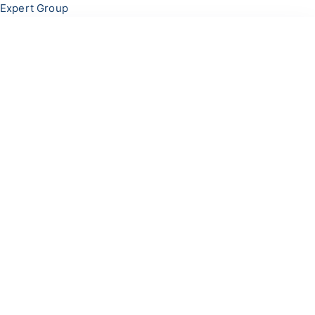
Перейти
Меню
Expert Group
к
содержимому