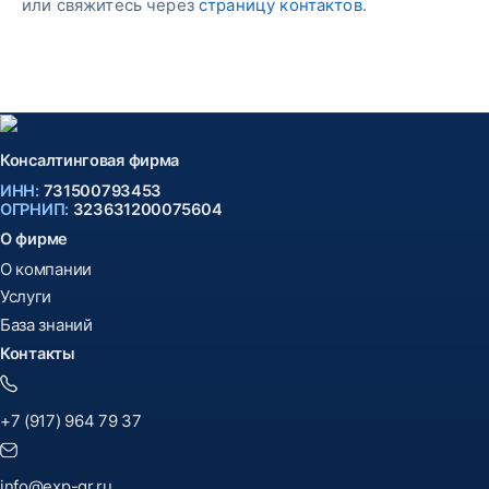
или свяжитесь через
страницу контактов
.
Консалтинговая фирма
ИНН:
731500793453
ОГРНИП:
323631200075604
О фирме
О компании
Услуги
База знаний
Контакты
+7 (917) 964 79 37
info@exp-gr.ru