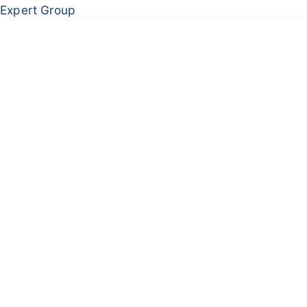
Перейти
Меню
Expert Group
к
содержимому