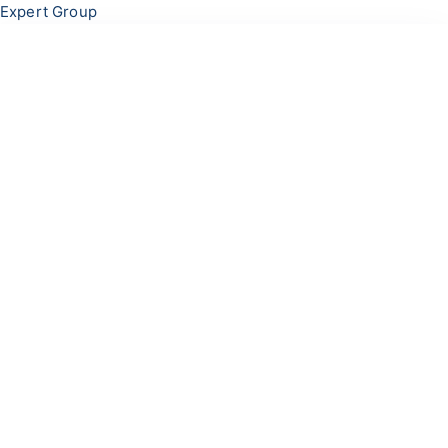
Перейти
Меню
Expert Group
к
содержимому