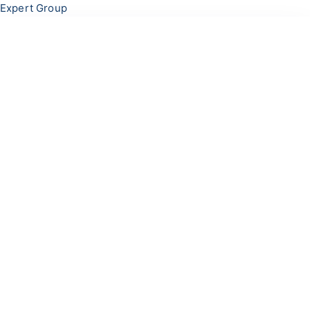
Перейти
Меню
Expert Group
к
содержимому